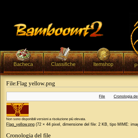
Bacheca
Classifiche
Itemshop
P
File:Flag yellow.png
Vai a:
navigazione
,
ricerca
File
Cronologia del 
Non sono disponibili versioni a risoluzione più elevata.
Flag_yellow.png
‎
(72 × 44 pixel, dimensione del file: 2 KB, tipo MIME:
ima
Cronologia del file