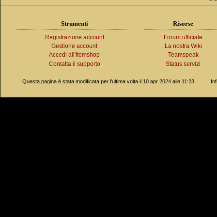
Strumenti
Risorse
Registrazione account
Forum ufficiale
Gestione account
La nostra Wiki
Accedi all'itemshop
Teamspeak
Contatta il supporto
Status servizi
Questa pagina è stata modificata per l'ultima volta il 10 apr 2024 alle 11:23.
In