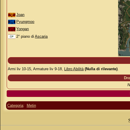
Joan
Pyungmoo
Yongan
2° piano di
Ascaria
Armi liv 10-15, Armature liv 9-18,
Libro Abilità
(Nulla di rilevante)
.
Dro
N
Categoria
:
Metin