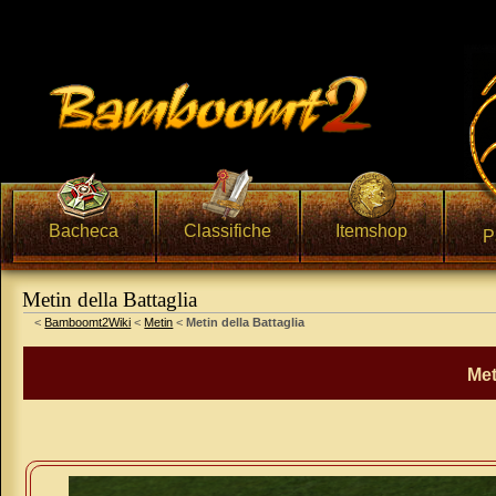
Bacheca
Classifiche
Itemshop
P
Metin della Battaglia
Vai a:
navigazione
,
ricerca
<
Bamboomt2Wiki
<
Metin
<
Metin della Battaglia
Met