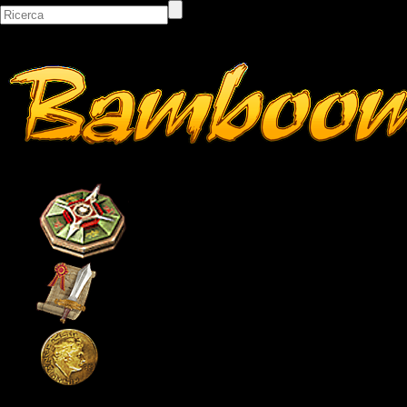
Bacheca
Classifiche
Itemshop