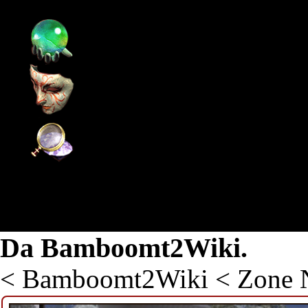
Pagina principale
Supporto
Community
Wiki
Monte Sohan
Da Bamboomt2Wiki.
<
Bamboomt2Wiki
<
Zone N