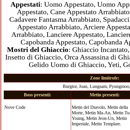
Appestati
:
Uomo Appestato
,
Uomo Appe
Appestato
,
Cane Appestato Arrabbiato
Cadavere Fantasma Arrabbiato
,
Spadacci
Appestato Arrabbiato
,
Arciere Appesta
Arrabbiato
,
Lanciere Appestato
,
Lancier
Capobanda Appestato
,
Capobanda Ap
Mostri del Ghiaccio
:
Ghiaccio Incantato
Insetto di Ghiaccio
,
Orca Assassina di Ghi
Gelido Uomo di Ghiaccio
,
Yeti
,
Go
Zone limitrofe:
Burgtor
,
Joan
,
Lungsam
,
Pyungmoo
Boss presenti:
Metin presenti:
Nove Code
Metin del Diavolo
,
Metin della
Morte
,
Metin Ma-An
,
Metin Tu
Young
,
Metin Jeon-Un
,
Metin
Imperiale
,
Metin Templare
.