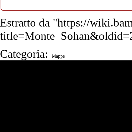
Estratto da "
https://wiki.b
title=Monte_Sohan&oldid=
Categoria
:
Mappe
Strumenti Wiki
Strumenti
N
Visite
Strumenti personali
Puntano qui
Pagina
Modifiche correlate
Entra
Cronologia
Pagine speciali
Informazioni sulla pagina