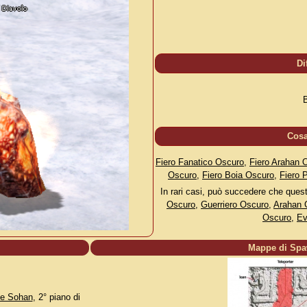
Di
Cos
Fiero Fanatico Oscuro
,
Fiero Arahan 
Oscuro
,
Fiero Boia Oscuro
,
Fiero 
In rari casi, può succedere che que
Oscuro
,
Guerriero Oscuro
,
Arahan 
Oscuro
,
Ev
Mappe di Sp
e Sohan
, 2° piano di