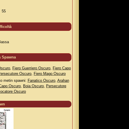
55
fficoltà
Bassa
a Spawna
Oscuro
,
Fiero Guerriero Oscuro
,
Fiero Capo
Persecutore Oscuro
,
Fiero Mago Oscuro
sto metin spawni:
Fanatico Oscuro
,
Arahan
Capo Oscuro
,
Boia Oscuro
,
Persecutore
ocatore Oscuro
awn