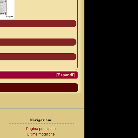
[
Espandi
]
Navigazione
Pagina principale
Ultime modifiche