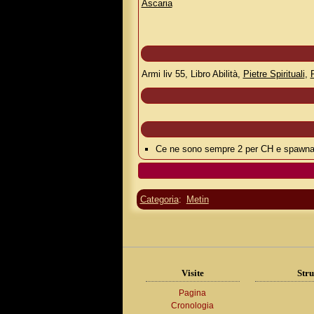
Ascaria
Armi liv 55, Libro Abilità,
Pietre Spirituali
,
Ce ne sono sempre 2 per CH e spawnan
Categoria
:
Metin
Visite
Stru
Pagina
Cronologia