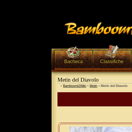
Bacheca
Classifiche
Metin del Diavolo
Vai a:
navigazione
,
ricerca
<
Bamboomt2Wiki
<
Metin
<
Metin del Diavolo