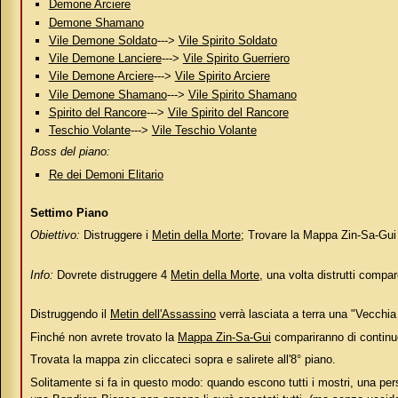
Demone Arciere
Demone Shamano
Vile Demone Soldato
--->
Vile Spirito Soldato
Vile Demone Lanciere
--->
Vile Spirito Guerriero
Vile Demone Arciere
--->
Vile Spirito Arciere
Vile Demone Shamano
--->
Vile Spirito Shamano
Spirito del Rancore
--->
Vile Spirito del Rancore
Teschio Volante
--->
Vile Teschio Volante
Boss del piano:
Re dei Demoni Elitario
Settimo Piano
Obiettivo:
Distruggere i
Metin della Morte
; Trovare la Mappa Zin-Sa-Gui
Info:
Dovrete distruggere 4
Metin della Morte
, una volta distrutti compa
Distruggendo il
Metin dell'Assassino
verrà lasciata a terra una "Vecchi
Finché non avrete trovato la
Mappa Zin-Sa-Gui
compariranno di continuo
Trovata la mappa zin cliccateci sopra e salirete all'8° piano.
Solitamente si fa in questo modo: quando escono tutti i mostri, una pers