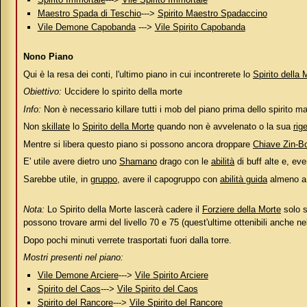
Maestro Spada di Teschio
--->
Spirito Maestro Spadaccino
Vile Demone Capobanda
--->
Vile Spirito Capobanda
Nono Piano
Qui è la resa dei conti, l'ultimo piano in cui incontrerete lo
Spirito della 
Obiettivo:
Uccidere lo spirito della morte
Info:
Non è necessario killare tutti i mob del piano prima dello spirito ma
Non
skillate
lo
Spirito della Morte
quando non è avvelenato o la sua
rig
Mentre si libera questo piano si possono ancora droppare
Chiave Zin-B
E' utile avere dietro uno
Shamano
drago con le
abilità
di buff alte e, e
Sarebbe utile, in
gruppo
, avere il capogruppo con
abilità guida
almeno a M
Nota:
Lo Spirito della Morte lascerà cadere il
Forziere della Morte
solo s
possono trovare armi del livello 70 e 75 (quest'ultime ottenibili anche ne
Dopo pochi minuti verrete trasportati fuori dalla torre.
Mostri presenti nel piano:
Vile Demone Arciere
--->
Vile Spirito Arciere
Spirito del Caos
--->
Vile Spirito del Caos
Spirito del Rancore
--->
Vile Spirito del Rancore