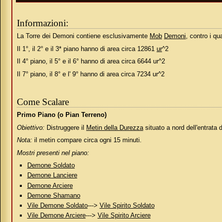
Informazioni:
La Torre dei Demoni contiene esclusivamente
Mob
Demoni
, contro i qu
Il 1°, il 2° e il 3* piano hanno di area circa 12861
ur
^2
Il 4° piano, il 5° e il 6° hanno di area circa 6644 ur^2
Il 7° piano, il 8° e l' 9° hanno di area circa 7234 ur^2
Come Scalare
Primo Piano (o Pian Terreno)
Obiettivo:
Distruggere il
Metin della Durezza
situato a nord dell'entrata d
Nota:
il metin compare circa ogni 15 minuti.
Mostri presenti nel piano:
Demone Soldato
Demone Lanciere
Demone Arciere
Demone Shamano
Vile Demone Soldato
--->
Vile Spirito Soldato
Vile Demone Arciere
--->
Vile Spirito Arciere