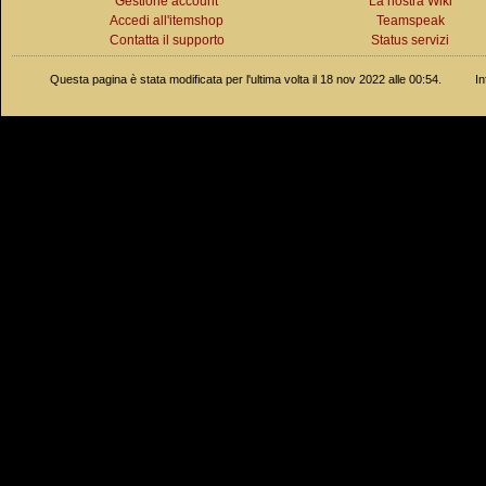
Gestione account
La nostra Wiki
Accedi all'itemshop
Teamspeak
Contatta il supporto
Status servizi
Questa pagina è stata modificata per l'ultima volta il 18 nov 2022 alle 00:54.
In