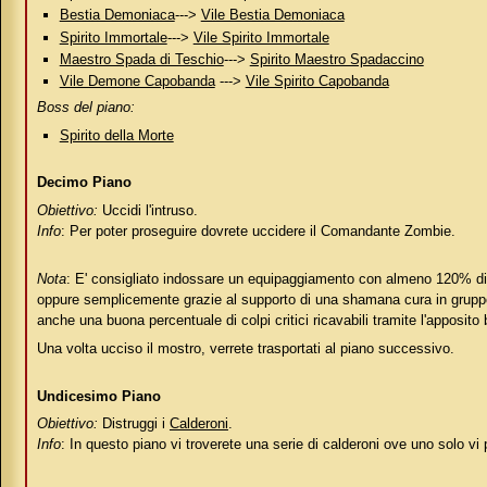
Bestia Demoniaca
--->
Vile Bestia Demoniaca
Spirito Immortale
--->
Vile Spirito Immortale
Maestro Spada di Teschio
--->
Spirito Maestro Spadaccino
Vile Demone Capobanda
--->
Vile Spirito Capobanda
Boss del piano:
Spirito della Morte
Decimo Piano
Obiettivo:
Uccidi l'intruso.
Info
: Per poter proseguire dovrete uccidere il Comandante Zombie.
Nota
: E' consigliato indossare un equipaggiamento con almeno 120% di "f
oppure semplicemente grazie al supporto di una shamana cura in gruppo, 
anche una buona percentuale di colpi critici ricavabili tramite l'apposit
Una volta ucciso il mostro, verrete trasportati al piano successivo.
Undicesimo Piano
Obiettivo:
Distruggi i
Calderoni
.
Info
: In questo piano vi troverete una serie di calderoni ove uno solo vi