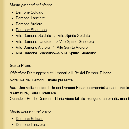
Mostri presenti nel piano:
Demone Soldato
Demone Lanciere
Demone Arciere
Demone Shamano
Vile Demone Soldato
--->
Vile Spirito Soldato
Vile Demone Lanciere
--->
Vile Spirito Guerriero
Vile Demone Arciere
--->
Vile Spirito Arciere
Vile Demone Shamano
--->
Vile Spirito Shamano
Sesto Piano
Obiettivo:
Distruggere tutti i mostri e il
Re dei Demoni Elitario
.
Nota:
Re dei Demoni Elitario
presente
Info:
Una volta ucciso il Re dei Demoni Elitario comparirà a caso uno tra 
d'Armature
,
Torre Gioielliere
.
Quando il Re dei Demoni Elitario viene killato, vengono automaticamente n
Mostri presenti nel piano:
Demone Soldato
Demone Lanciere