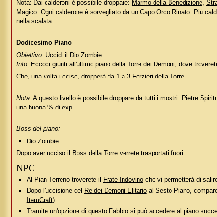
Nota: Dai calderoni è possibile droppare:
Marmo della Benedizione
,
Str
Magico
. Ogni calderone è sorvegliato da un
Capo Orco Rinato
. Più cald
nella scalata.
Dodicesimo Piano
Obiettivo:
Uccidi il Dio Zombie
Info:
Eccoci giunti all'ultimo piano della Torre dei Demoni, dove troveret
Che, una volta ucciso, dropperà da 1 a 3
Forzieri della Torre
.
Nota:
A questo livello è possibile droppare da tutti i mostri:
Pietre Spiritu
una buona % di exp.
Boss del piano:
Dio Zombie
Dopo aver ucciso il Boss della Torre verrete trasportati fuori.
NPC
Al Pian Terreno troverete il
Frate Indovino
che vi permetterà di sali
Dopo l'uccisione del
Re dei Demoni Elitario
al Sesto Piano, compar
ItemCraft
).
Tramite un'opzione di questo Fabbro si può accedere al piano success