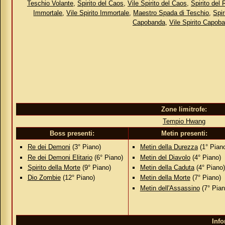
Teschio Volante
,
Spirito del Caos
,
Vile Spirito del Caos
,
Spirito del
Immortale
,
Vile Spirito Immortale
,
Maestro Spada di Teschio
,
Spi
Capobanda
,
Vile Spirito Capob
Zone limitrofe:
Tempio Hwang
Boss presenti:
Metin presenti:
Re dei Demoni
(3° Piano)
Metin della Durezza
(1° Pian
Re dei Demoni Elitario
(6° Piano)
Metin del Diavolo
(4° Piano)
Spirito della Morte
(9° Piano)
Metin della Caduta
(4° Piano)
Dio Zombie
(12° Piano)
Metin della Morte
(7° Piano)
Metin dell'Assassino
(7° Pian
Inf