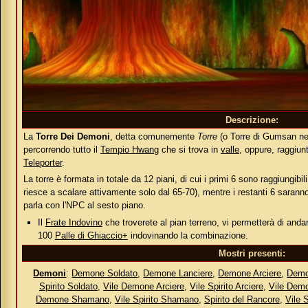
Descrizione:
La
Torre Dei Demoni
, detta comunemente
Torre
(o Torre di Gumsan nel 
percorrendo tutto il
Tempio Hwang
che si trova in
valle
, oppure, raggiunt
Teleporter
.
La torre è formata in totale da 12 piani, di cui i primi 6 sono raggiungib
riesce a scalare attivamente solo dal 65-70), mentre i restanti 6 saranno
parla con l'NPC al sesto piano.
Il
Frate Indovino
che troverete al pian terreno, vi permetterà di anda
100
Palle di Ghiaccio+
indovinando la combinazione.
Mostri presenti:
Demoni
:
Demone Soldato
,
Demone Lanciere
,
Demone Arciere
,
Dem
Spirito Soldato
,
Vile Demone Arciere
,
Vile Spirito Arciere
,
Vile Dem
Demone Shamano
,
Vile Spirito Shamano
,
Spirito del Rancore
,
Vile 