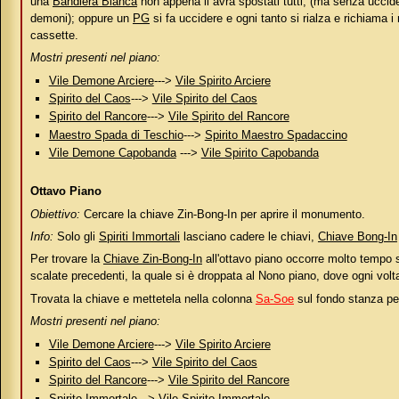
una
Bandiera Bianca
non appena li avrà spostati tutti, (ma senza uccider
demoni); oppure un
PG
si fa uccidere e ogni tanto si rialza e richiama 
cassette.
Mostri presenti nel piano:
Vile Demone Arciere
--->
Vile Spirito Arciere
Spirito del Caos
--->
Vile Spirito del Caos
Spirito del Rancore
--->
Vile Spirito del Rancore
Maestro Spada di Teschio
--->
Spirito Maestro Spadaccino
Vile Demone Capobanda
--->
Vile Spirito Capobanda
Ottavo Piano
Obiettivo:
Cercare la chiave Zin-Bong-In per aprire il monumento.
Info:
Solo gli
Spiriti Immortali
lasciano cadere le chiavi,
Chiave Bong-In
Per trovare la
Chiave Zin-Bong-In
all'ottavo piano occorre molto tempo s
scalate precedenti, la quale si è droppata al Nono piano, dove ogni vol
Trovata la chiave e mettetela nella colonna
Sa-Soe
sul fondo stanza per
Mostri presenti nel piano:
Vile Demone Arciere
--->
Vile Spirito Arciere
Spirito del Caos
--->
Vile Spirito del Caos
Spirito del Rancore
--->
Vile Spirito del Rancore
Spirito Immortale
--->
Vile Spirito Immortale