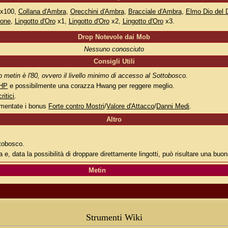
x100,
Collana d'Ambra
,
Orecchini d'Ambra
,
Bracciale d'Ambra
,
Elmo Dio del 
ione
,
Lingotto d'Oro
x1,
Lingotto d'Oro
x2,
Lingotto d'Oro
x3.
Drop Notevole dai Mob
Nessuno conosciuto
Consigli Utili
to metin è l'80, ovvero il livello minimo di accesso al Sottobosco.
HP
e possibilmente una corazza Hwang per reggere meglio.
critici
.
umentate i bonus
Forte contro Mostri
/
Valore d'Attacco
/
Danni Medi
.
Altro
ttobosco.
 e, data la possibilità di droppare direttamente lingotti, può risultare una buo
Metin
Strumenti Wiki