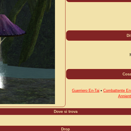
Di
Cos
Guerriero En-Tai
•
Combattente En
Annient
Dove si trova
Drop