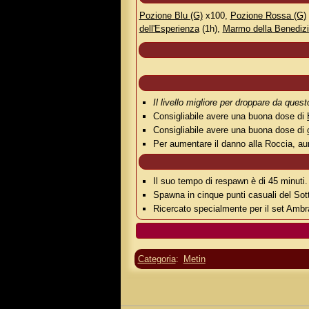
Pozione Blu (G)
x100,
Pozione Rossa (G)
dell'Esperienza
(1h),
Marmo della Benediz
Il livello migliore per droppare da ques
Consigliabile avere una buona dose di
Consigliabile avere una buona dose di
Per aumentare il danno alla Roccia, a
Il suo tempo di respawn è di 45 minuti.
Spawna in cinque punti casuali del So
Ricercato specialmente per il set Ambra
Categoria
:
Metin