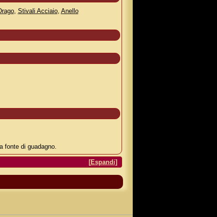
Drago
,
Stivali Acciaio
,
Anello
na fonte di guadagno.
[
Espandi
]