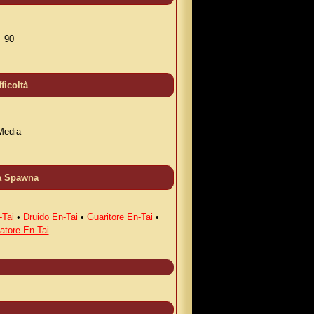
90
fficoltà
Media
a Spawna
-Tai
•
Druido En-Tai
•
Guaritore En-Tai
•
atore En-Tai