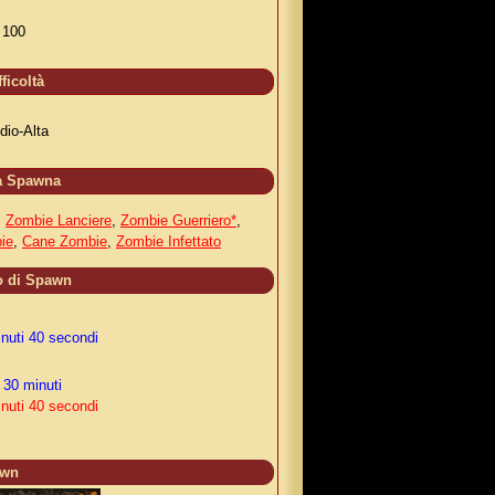
100
fficoltà
dio-Alta
a Spawna
,
Zombie Lanciere
,
Zombie Guerriero*
,
ie
,
Cane Zombie
,
Zombie Infettato
 di Spawn
inuti 40 secondi
 30 minuti
inuti 40 secondi
awn