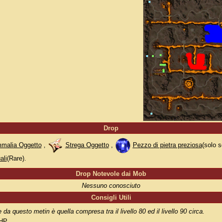
Drop
malia Oggetto
,
Strega Oggetto
,
Pezzo di pietra preziosa
(solo 
ali
(Rare).
Drop Notevole dai Mob
Nessuno conosciuto
Consigli Utili
e da questo metin è quella compresa tra il livello 80 ed il livello 90 circa.
HP
.