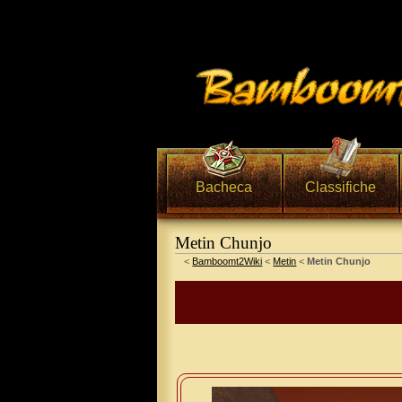
Bacheca
Classifiche
Metin Chunjo
Vai a:
navigazione
,
ricerca
<
Bamboomt2Wiki
<
Metin
<
Metin Chunjo