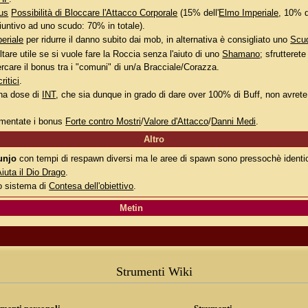
us
Possibilità di Bloccare l'Attacco Corporale
(15% dell'
Elmo Imperiale
, 10% 
ntivo ad uno scudo: 70% in totale).
eriale
per ridurre il danno subito dai mob, in alternativa è consigliato uno
Scud
ltare utile se si vuole fare la Roccia senza l'aiuto di uno
Shamano
; sfrutteret
rcare il bonus tra i "comuni" di un/a Bracciale/Corazza.
critici
.
na dose di
INT
, che sia dunque in grado di dare over 100% di Buff, non avrete
umentate i bonus
Forte contro Mostri
/
Valore d'Attacco
/
Danni Medi
.
Altro
unjo
con tempi di respawn diversi ma le aree di spawn sono pressochè identiche
iuta il Dio Drago
.
o sistema di
Contesa dell'obiettivo
.
Metin
Strumenti Wiki