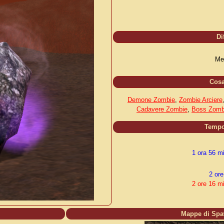
Di
Me
Cos
Demone Zombie
,
Zombie Arciere
Cadavere Zombie
,
Boss Zomb
Tempo
1 ora 56 m
2 ore
2 ore 16 m
Mappe di Sp