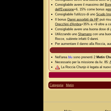
Consigliabile avere il massimo del
Bon
dell'Evasione
+6, 15% come bonus aggiu
Consigliabile l'utilizzo di uno
Scudo Imp
Il bonus
Danni assorbiti da HP
può risu
Orecchini d'Ambra
+35% a +9 oltre a ce
Consigliabile avere una buona dose di
Utilizzando uno
Shamano
con una buo
Rocce, subirete infatti 0 danni.
Per aumentare il danno alla Roccia, a
Nell'area
blu
sono prenenti 2
Metin Ch
Necessario per la missione da liv. 85:
A
La Roccia Chunjo è legata al nuov
Categoria
:
Metin