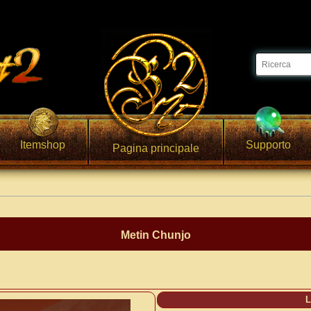
Itemshop
Supporto
Pagina principale
Metin Chunjo
L