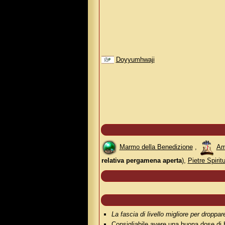
Doyyumhwaji
Marmo della Benedizione
,
Am
relativa pergamena aperta
),
Pietre Spiritu
La fascia di livello migliore per droppar
Consigliabile avere una buona dose di