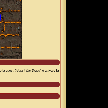
se la quest
"
Aiuta il Dio Drago
"
è attiva
e la