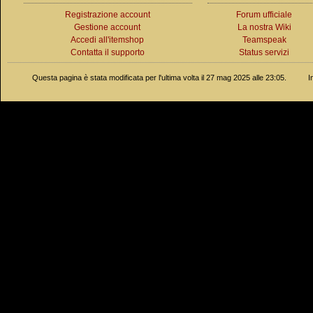
Registrazione account
Forum ufficiale
Gestione account
La nostra Wiki
Accedi all'itemshop
Teamspeak
Contatta il supporto
Status servizi
Questa pagina è stata modificata per l'ultima volta il 27 mag 2025 alle 23:05.
I