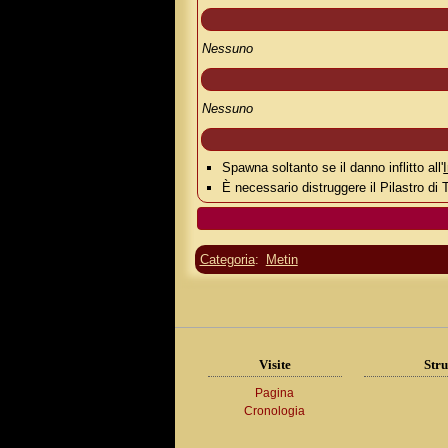
Nessuno
Nessuno
Spawna soltanto se il danno inflitto all'
È necessario distruggere il Pilastro di
Categoria
:
Metin
Visite
Stru
Pagina
Cronologia