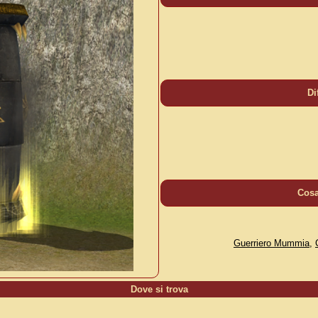
Di
Cos
Guerriero Mummia
,
Dove si trova