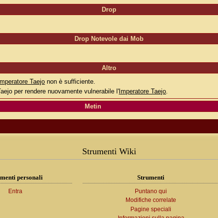
Drop
Drop Notevole dai Mob
Altro
Imperatore Taejo
non è sufficiente.
 Taejo per rendere nuovamente vulnerabile l'
Imperatore Taejo
.
Metin
Strumenti Wiki
menti personali
Strumenti
Entra
Puntano qui
Modifiche correlate
Pagine speciali
Informazioni sulla pagina