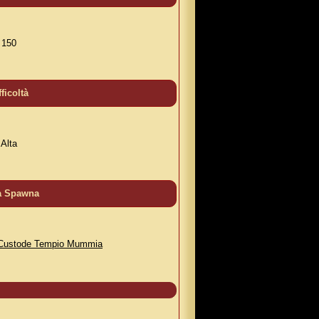
150
fficoltà
Alta
a Spawna
Custode Tempio Mummia