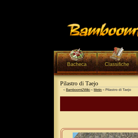
Bacheca
Classifiche
Pilastro di Taejo
Vai a:
navigazione
,
ricerca
<
Bamboomt2Wiki
<
Metin
<
Pilastro di Taejo