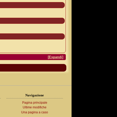
[
Espandi
]
Navigazione
Pagina principale
Ultime modifiche
Una pagina a caso