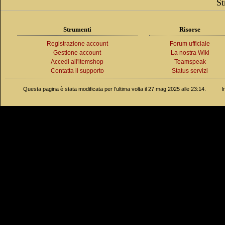
St
Strumenti
Risorse
Registrazione account
Forum ufficiale
Gestione account
La nostra Wiki
Accedi all'itemshop
Teamspeak
Contatta il supporto
Status servizi
Questa pagina è stata modificata per l'ultima volta il 27 mag 2025 alle 23:14.
I