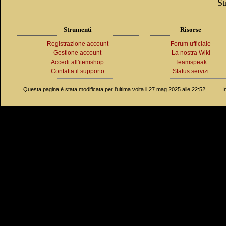
St
Strumenti
Risorse
Registrazione account
Forum ufficiale
Gestione account
La nostra Wiki
Accedi all'itemshop
Teamspeak
Contatta il supporto
Status servizi
Questa pagina è stata modificata per l'ultima volta il 27 mag 2025 alle 22:52.
I