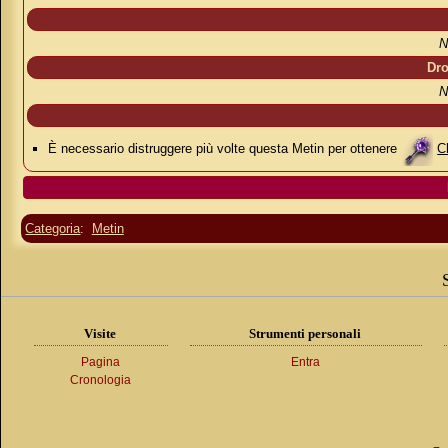
N
Dro
N
È necessario distruggere più volte questa Metin per ottenere
C
Categoria
:
Metin
Visite
Strumenti personali
Pagina
Entra
Cronologia